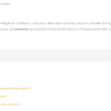
s vives.
gance. D’ailleurs, c’est pour cette raison que les couleurs utilisées sont g
u pour ses
meubles
qui sont très hauts et bien fournis. Chaque centimètre c
ise professionnelle ?
rmant
 vos cuisines ?