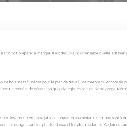
urs on doit préparer à manger. Il est dès lors indispensable qu’elle soit bie
isation de bois massif (même pour le plan de travail), de marbre ou encore de 
». C’est un modèle de décoration qui privilégie les sols en pierre grège. Mê
mple, les ameublements qui sont conçus en aluminium et en inox sont à privilég
 dont les designs sont les plus tendance et les plus modernes. Certaines c