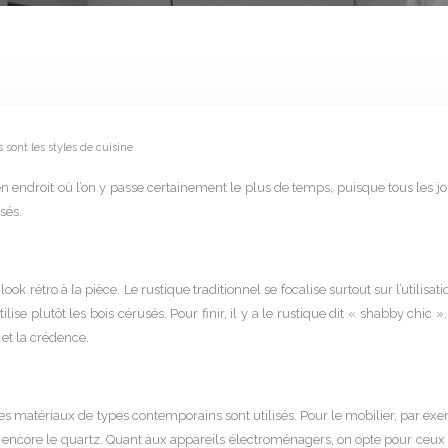
sont les styles de cuisine
en endroit où l’on y passe certainement le plus de temps, puisque tous les jo
isés.
look rétro à la pièce. Le rustique traditionnel se focalise surtout sur l’util
 plutôt les bois cérusés. Pour finir, il y a le rustique dit « shabby chic 
 et la crédence.
Les matériaux de types contemporains sont utilisés. Pour le mobilier, par exe
u encore le quartz. Quant aux appareils électroménagers, on opte pour ceux