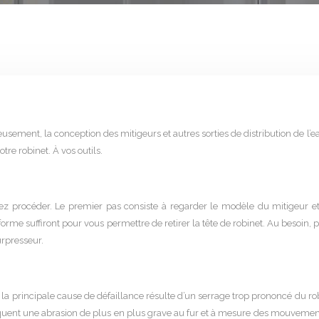
sement, la conception des mitigeurs et autres sorties de distribution de l’
re robinet. À vos outils.
lez procéder. Le premier pas consiste à regarder le modèle du mitigeur e
iforme suffiront pour vous permettre de retirer la tête de robinet. Au beso
urpresseur.
, la principale cause de défaillance résulte d’un serrage trop prononcé du ro
ovoquent une abrasion de plus en plus grave au fur et à mesure des mouvemen