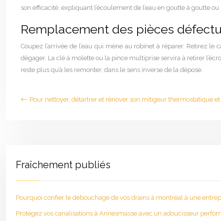
son efficacité, expliquant l’écoulement de l’eau en goutte à goutte ou 
Remplacement des pièces défect
Coupez l’arrivée de l’eau qui mène au robinet à réparer. Retirez le c
dégager. La clé à molette ou la pince multiprise servira à retirer l’
reste plus qu’à les remonter, dans le sens inverse de la dépose.
Pour nettoyer, détartrer et rénover son mitigeur thermostatique et
Fraîchement publiés
Pourquoi confier le débouchage de vos drains à montréal à une entrepr
Protégez vos canalisations à Annesmasse avec un adoucisseur perfo