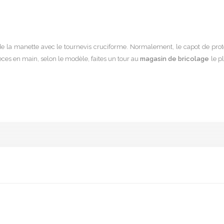
ion de la manette avec le tournevis cruciforme. Normalement, le capot de prot
èces en main, selon le modèle, faites un tour au
magasin de bricolage
le p