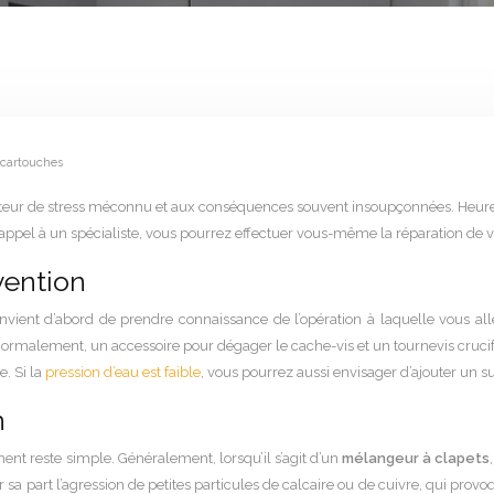
 cartouches
facteur de stress méconnu et aux conséquences souvent insoupçonnées. Heureu
 appel à un spécialiste, vous pourrez effectuer vous-même la réparation de vot
vention
nvient d’abord de prendre connaissance de l’opération à laquelle vous al
. Normalement, un accessoire pour dégager le cache-vis et un tournevis cruc
e. Si la
pression d’eau est faible
, vous pourrez aussi envisager d’ajouter un s
n
ent reste simple. Généralement, lorsqu’il s’agit d’un
mélangeur à clapets
r sa part l’agression de petites particules de calcaire ou de cuivre, qui pr